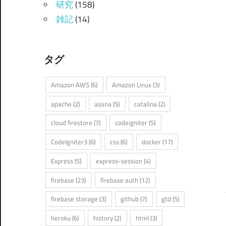
研究
(158)
雑記
(14)
タグ
Amazon AWS
(6)
Amazon Linux
(3)
apache
(2)
asana
(5)
catalina
(2)
cloud firestore
(7)
codeigniter
(5)
CodeIgniter3
(6)
css
(6)
docker
(17)
Express
(5)
express-session
(4)
firebase
(23)
firebase auth
(12)
firebase storage
(3)
github
(7)
gtd
(5)
heroku
(6)
history
(2)
html
(3)