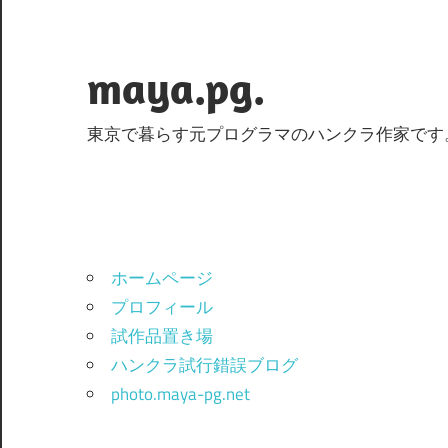
コ
ン
テ
maya.pg.
ン
ツ
東京で暮らす元プログラマのハンクラ作家です
へ
ス
キ
ッ
プ
ホームページ
プロフィール
試作品置き場
ハンクラ試行錯誤ブログ
photo.maya-pg.net