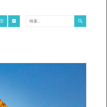
検
検
索:
索