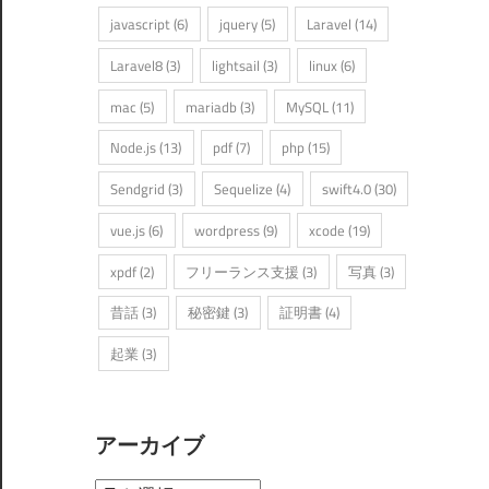
javascript
(6)
jquery
(5)
Laravel
(14)
Laravel8
(3)
lightsail
(3)
linux
(6)
mac
(5)
mariadb
(3)
MySQL
(11)
Node.js
(13)
pdf
(7)
php
(15)
Sendgrid
(3)
Sequelize
(4)
swift4.0
(30)
vue.js
(6)
wordpress
(9)
xcode
(19)
xpdf
(2)
フリーランス支援
(3)
写真
(3)
昔話
(3)
秘密鍵
(3)
証明書
(4)
起業
(3)
アーカイブ