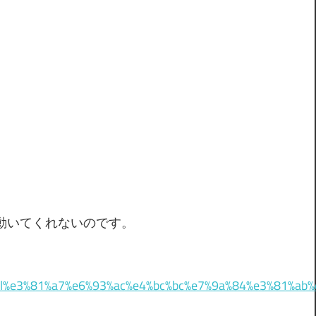
うまく動いてくれないのです。
ml%e3%81%a7%e6%93%ac%e4%bc%bc%e7%9a%84%e3%81%ab